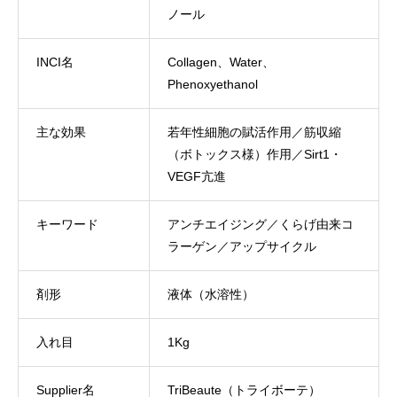
ノール
INCI名
Collagen、Water、
Phenoxyethanol
主な効果
若年性細胞の賦活作用／筋収縮
（ボトックス様）作用／Sirt1・
VEGF亢進
キーワード
アンチエイジング／くらげ由来コ
ラーゲン／アップサイクル
剤形
液体（水溶性）
入れ目
1Kg
Supplier名
TriBeaute（トライボーテ）