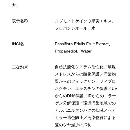
方）
表示名称
クダモノトケイソウ果実エキス、
プロパンジオール、水
INCI名
Passiflora Edulis Fruit Extract、
Propanediol、Water
主な効果
自己抗酸化システム活性化／環境
ストレスからの酸化保護／汚染物
質からのフィラグリン、フィブロ
ネクチン、エラスチンの保護／UV
からのDNA保護／IRからのコラー
ゲン分解保護／環境汚染地域での
カルボニルタンパクの低減／ヘア
カラー退色防止／汚染物質による
髪のツヤ減少の抑制