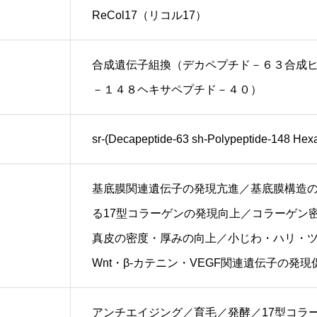
ReCol17（リコル17）
合成遺伝子組換（デカペプチド－６３合成
－１４８ヘキサペプチド－４０）
sr-(Decapeptide-63 sh-Polypeptide-148 Hex
基底膜関連遺伝子の発現亢進／基底膜構造
る17型コラーゲンの発現向上／コラーゲン
真皮の密度・厚みの向上／小じわ・ハリ・
Wnt・β-カテニン・VEGF関連遺伝子の発現
アンチエイジング／育毛／発酵／17型コラ