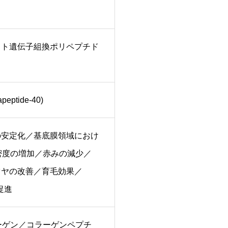
ヒト遺伝子組換ポリペプチド
apeptide-40)
の安定化／基底膜領域におけ
密度の増加／赤みの減少／
ツヤの改善／育毛効果／
促進
ーゲン／コラーゲンペプチ