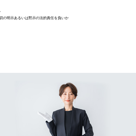
。
切の明示あるいは黙示の法的責任を負いか