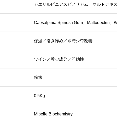
カエサルピニアスピノサガム、マルトデキ
Caesalpinia Spinosa Gum、Maltodextrin、
保湿／引き締め／即時シワ改善
ワイン／希少成分／即効性
粉末
0.5Kg
Mibelle Biochemistry