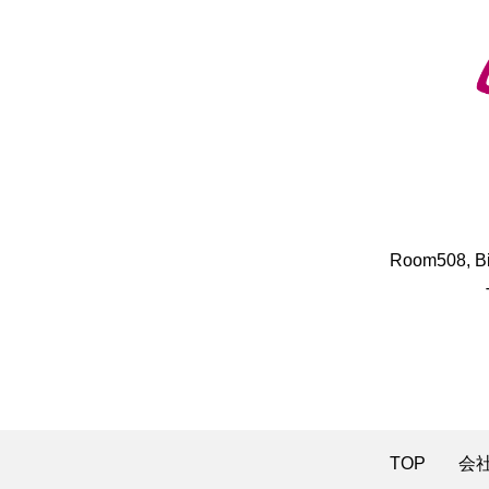
​Room508, B
TOP
会