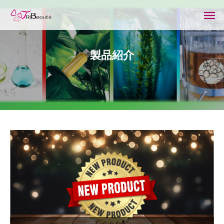
製
品
紹
介