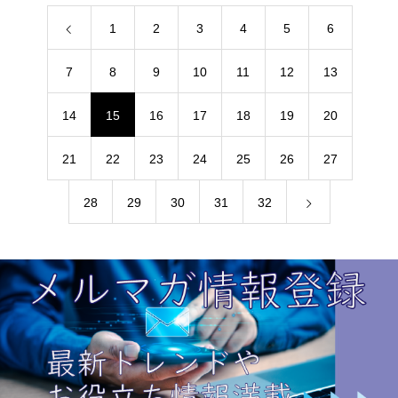
1
2
3
4
5
6
7
8
9
10
11
12
13
14
15
16
17
18
19
20
21
22
23
24
25
26
27
28
29
30
31
32