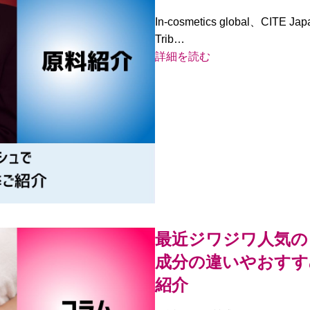
In-cosmetics global、
Trib…
詳細を読む
最近ジワジワ人気の
成分の違いやおすす
紹介