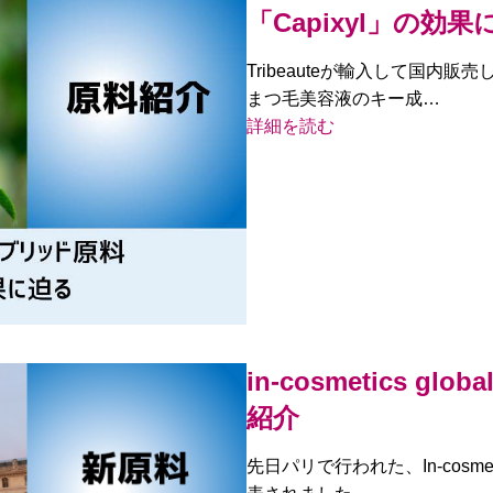
「Capixyl」の効果
Tribeauteが輸入して国内販
まつ毛美容液のキー成…
詳細を読む
in-cosmetics g
紹介
先日パリで行われた、In-cosmet