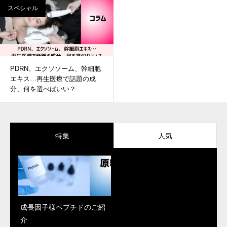
スペシャル
PDRN、エクソソーム、幹細胞
エキス…再生医療で話題の成
分、何を選べばいい？
特集
人気
成長因子様ペプチドのご紹
「Reju Moon」がパワーア
PDRN、エクソソーム、幹
介
ップ！新しく解明された肌
細胞エキス…再生医療で話