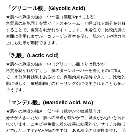
「グリコール酸」(Glycolic Acid)
★肌への刺激の強さ：中〜強（濃度やpHによる）
角質層の細胞同士を繋ぐ「デスモソーム」と呼ばれる部分を分解
することで、角質を剥がれやすくします。水溶性で、比較的肌の
表面に作用しますが、コラーゲン産生を促し、肌のハリや弾力向
上にも効果が期待できます。
「乳酸」(Lactic Acid)
★肌への刺激の強さ：中（グリコール酸よりは穏やか）
角質を剥がれやすくし、肌のターンオーバーを整えるのに加え
て、水分保持効果もあるので、保湿効果も期待できます。比較的
肌に優しく、敏感肌向けのピーリング剤に使用されることも多い
そうです。
「マンデル酸」(Mandelic Acid, MA)
★肌への刺激の強さ：低〜中（穏やかで敏感肌向け）
分子が大きいため、肌への浸透が緩やかで、刺激が少ないと言わ
れています。ニキビや色素沈着の改善に効果的で、サリチル酸ほ
どではないですがAHA類の中では、ある程度の脂溶性を持ち、毛