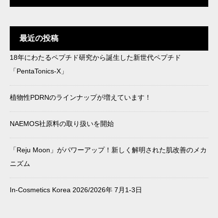
改善のメカニズム
題の成分、何を選べばい
い？
最近の投稿
18年にわたるペプチド研究から誕生した新世代ペプチド
in-cosmetics Korea 2025で
最近流行りの成分をどう製
「PentaTonics-X」
「AzePore」がK‑Beauty St
品に落とし込む？キー成分
andout Awardを受賞
×トレンドのご提案
植物性PDRNのラインナップが増えています！
NAEMOS社原料の取り扱いを開始
「Reju Moon」がパワーアップ！新しく解明された肌改善のメカ
ニズム
In-Cosmetics Korea 2026/2026年 7月1-3日