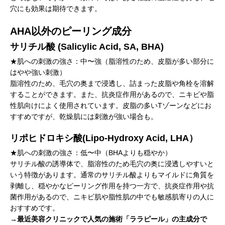
穴にも効果は期待できます。
AHA以外のピーリング成分
サリチル酸 (Salicylic Acid, SA, BHA)
★肌への刺激の強さ：中〜強（脂溶性のため、皮脂が多い部分に
はやや強い刺激）
脂溶性のため、毛穴の奥まで浸透し、詰まった皮脂や角栓を溶解
することができます。また、抗炎症作用があるので、ニキビや脂
性肌向けによく使用されています。皮脂の多いTゾーンなどにお
すすめですが、乾燥肌には刺激が強い場合も。
リポヒドロキシ酸(Lipo-Hydroxy Acid, LHA）
★肌への刺激の強さ：低〜中（BHAよりも穏やか）
サリチル酸の誘導体で、脂溶性のため毛穴の奥に浸透しやすいと
いう特徴があります。通常のサリチル酸よりもマイルドに角質を
剥離し、穏やかなピーリング作用を持つ一方で、抗炎症作用や抗
菌作用があるので、ニキビ肌や脂性肌の中でも敏感肌寄りの人に
おすすめです。
→最近美容クリニックで人気の施術「ララピール」の主成分で