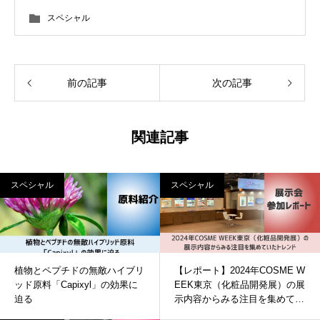
スペシャル
前の記事
次の記事
関連記事
スペシャル
スペシャル
植物とペプチドの無敵ハイブリ
【レポート】2024年COSME W
ッド原料「Capixyl」の効果に
EEK東京（化粧品開発展）の展
迫る
示内容からみる注目を集めてい
たトレンド