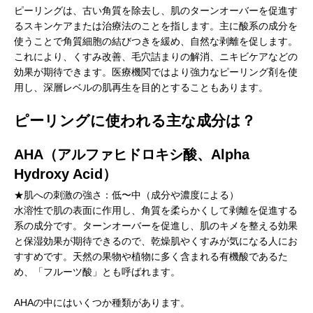
ピーリングは、古い角質を除去し、肌のターンオーバーを促進す
るスキンケアまたは治療法のことを指します。主に酸系の成分を
使うことで角質細胞の結びつきを緩め、自然な剥離を促します。
これにより、くすみ改善、毛穴詰まりの解消、ニキビケアなどの
効果が期待できます。医療機関ではより強力なピーリング剤を使
用し、深層レベルの肌再生を目的とすることもあります。
ピーリングに使われる主な成分は？
AHA（アルファヒドロキシ酸、Alpha
Hydroxy Acid）
★肌への刺激の強さ：低〜中（成分や濃度による）
水溶性で肌の表面に作用し、角質を柔らかくして剥離を促進する
系の成分です。ターンオーバーを促進し、肌のキメを整える効果
と保湿効果が期待できるので、乾燥肌やくすみが気になる人にお
すすめです。天然の果物や植物に多く含まれる有機酸であるた
め、「フルーツ酸」とも呼ばれます。
AHAの中にはいくつか種類があります。