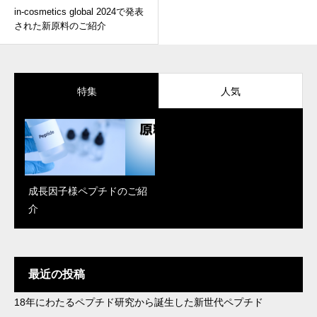
in-cosmetics global 2024で発表
された新原料のご紹介
特集
人気
成長因子様ペプチドのご紹
「Reju Moon」がパワーア
PDRN、エクソソーム、幹
介
ップ！新しく解明された肌
細胞エキス…再生医療で話
改善のメカニズム
題の成分、何を選べばい
い？
最近の投稿
18年にわたるペプチド研究から誕生した新世代ペプチド
in-cosmetics Korea 2025で
最近流行りの成分をどう製