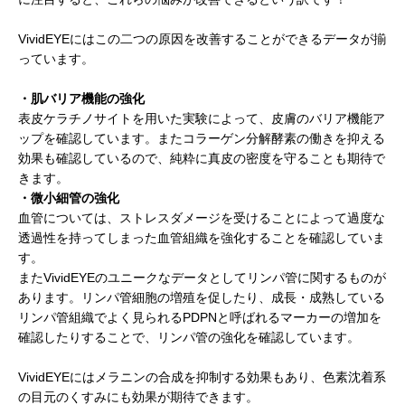
VividEYEにはこの二つの原因を改善することができるデータが揃
っています。
・肌バリア機能の強化
表皮ケラチノサイトを用いた実験によって、皮膚のバリア機能ア
ップを確認しています。またコラーゲン分解酵素の働きを抑える
効果も確認しているので、純粋に真皮の密度を守ることも期待で
きます。
・微小細管の強化
血管については、ストレスダメージを受けることによって過度な
透過性を持ってしまった血管組織を強化することを確認していま
す。
またVividEYEのユニークなデータとしてリンパ管に関するものが
あります。リンパ管細胞の増殖を促したり、成長・成熟している
リンパ管組織でよく見られるPDPNと呼ばれるマーカーの増加を
確認したりすることで、リンパ管の強化を確認しています。
VividEYEにはメラニンの合成を抑制する効果もあり、色素沈着系
の目元のくすみにも効果が期待できます。