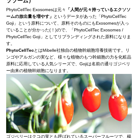
ソソーム）
PhytoCellTec Exosomesは元々
「人間が元々持っているエクソソ
ームの放出量を増やす」
というデータがあった「PhytoCellTec
Goji」という原料について、原料そのものにもExosomesが入っ
ていることが分かった(！)ので、「PhytoCellTec Exosomes /
PhytoCellTec Goji」としてリブランディングされた原料になりま
す。
PhytoCellTec
とはMibelle社独自の植物幹細胞培養技術です。リ
ンゴやアルガンの実など、様々な植物のもつ幹細胞の力を化粧品
原料に応用している人気シリーズで、Gojiは名前の通りゴジベリ
ー由来の植物幹細胞になります。
ゴジベリーはクコの実とも呼ばれているスーパーフルーツで、楊