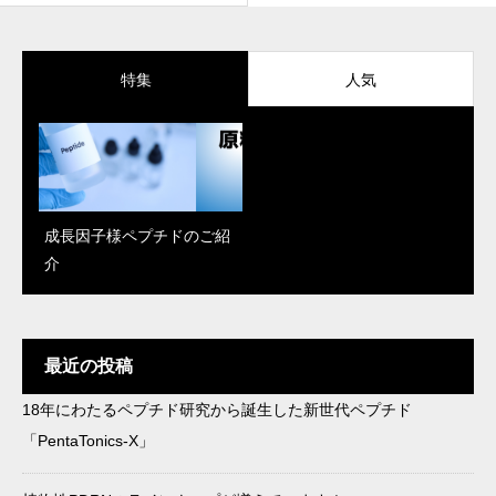
特集
人気
成長因子様ペプチドのご紹
「Reju Moon」がパワーア
PDRN、エクソソーム、幹
介
ップ！新しく解明された肌
細胞エキス…再生医療で話
改善のメカニズム
題の成分、何を選べばい
い？
最近の投稿
18年にわたるペプチド研究から誕生した新世代ペプチド
in-cosmetics Korea 2025で
最近流行りの成分をどう製
「PentaTonics-X」
「AzePore」がK‑Beauty St
品に落とし込む？キー成分
andout Awardを受賞
×トレンドのご提案