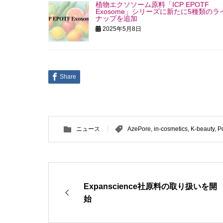
植物エクソソーム原料「ICP EPOTF
Exosome」シリーズに新たに5種類のラ
ナップを追加
2025年5月8日
Share
ニュース
AzePore
,
in-cosmetics
,
K-beauty
,
P
Expanscience社原料の取り扱いを開
始