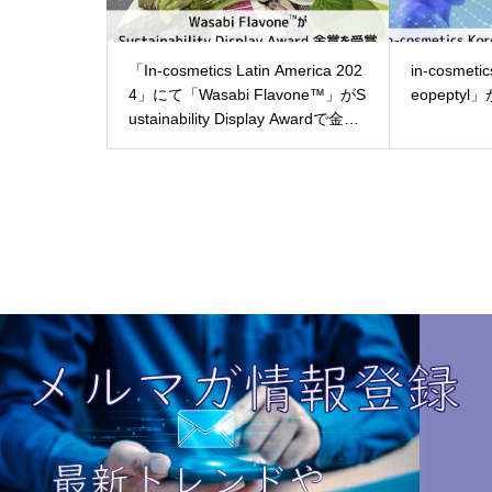
「In-cosmetics Latin America 202
in-cosmet
4」にて「Wasabi Flavone™」がS
eopepty
ustainability Display Awardで金賞
を受賞！