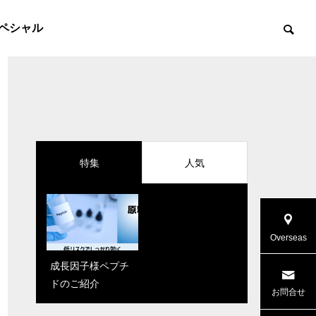
ペシャル
特集
人気
Overseas
成長因子様ペプチ
「Reju Moon」が
PDRN、エクソソ
ドのご紹介
パワーアップ！新
ーム、幹細胞エキ
お問合せ
しく解明された肌
ス…再生医療で話