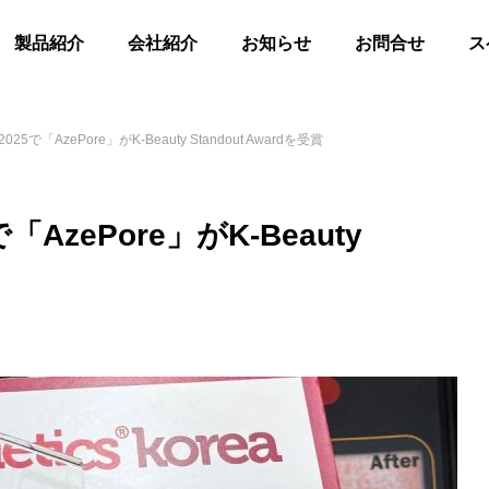
製品紹介
会社紹介
お知らせ
お問合せ
ス
ea 2025で「AzePore」がK‑Beauty Standout Awardを受賞
25で「AzePore」がK‑Beauty