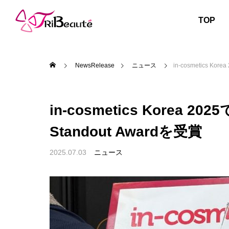
TOP
NewsRelease
ニュース
in-cosmetics Kor
in-cosmetics Korea 20
Standout Awardを受賞
2025.07.03
ニュース