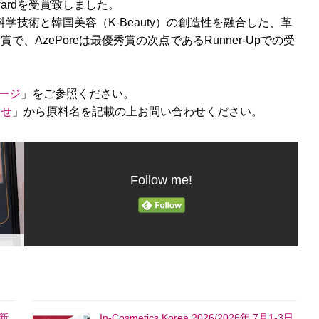
dout Awardを受賞致しました。
は最新の科学技術と韓国美容（K‑Beauty）の創造性を融合した、革
AzePoreは最優秀賞の次点であるRunner‑Upでの受
ページ
」をご参照ください。
わせ
」から原料名を記載の上お問い合わせください。
Follow me!
新
In-Cosmetics Korea 2026/2026年 7月1-3日