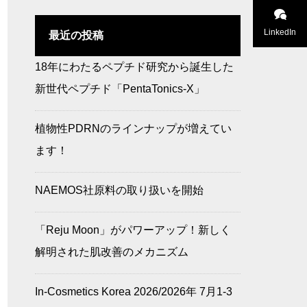
改善のメカニズム
題の成分、何を選
べばいい？
LinkedIn
最近の投稿
18年にわたるペプチド研究から誕生した
in-cosmetics Kore
最近流行りの成分
新世代ペプチド「PentaTonics-X」
a 2025で「AzePor
をどう製品に落と
e」がK‑Beauty Sta
し込む？キー成分×
ndout Awardを受
トレンドのご提案
植物性PDRNのラインナップが増えてい
賞
ます！
NAEMOS社原料の取り扱いを開始
「Reju Moon」がパワーアップ！新しく
解明された肌改善のメカニズム
In-Cosmetics Korea 2026/2026年 7月1-3