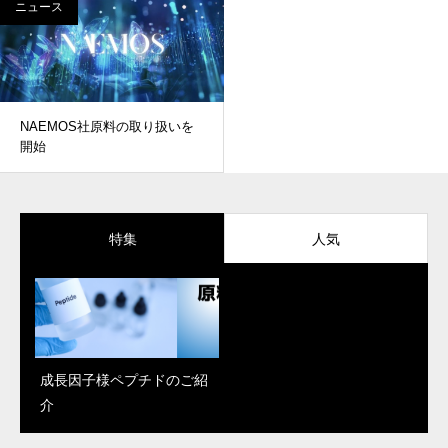
ニュース
NAEMOS社原料の取り扱いを
開始
特集
人気
成長因子様ペプチドのご紹
「Reju Moon」がパワーア
PDRN、エクソソーム、幹
介
ップ！新しく解明された肌
細胞エキス…再生医療で話
改善のメカニズム
題の成分、何を選べばい