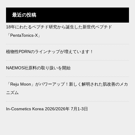
い？
最近の投稿
18年にわたるペプチド研究から誕生した新世代ペプチド
in-cosmetics Korea 2025で
最近流行りの成分をどう製
「PentaTonics-X」
「AzePore」がK‑Beauty St
品に落とし込む？キー成分
andout Awardを受賞
×トレンドのご提案
植物性PDRNのラインナップが増えています！
NAEMOS社原料の取り扱いを開始
「Reju Moon」がパワーアップ！新しく解明された肌改善のメカ
ニズム
In-Cosmetics Korea 2026/2026年 7月1-3日