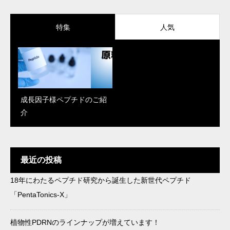
特集
人気
成長因子様ペプチドのご紹
「Reju Moon」がパワーア
PDRN、エクソソーム、幹
介
ップ！新しく解明された肌
細胞エキス…再生医療で話
改善のメカニズム
題の成分、何を選べばい
い？
最近の投稿
18年にわたるペプチド研究から誕生した新世代ペプチド
in-cosmetics Korea 2025で
最近流行りの成分をどう製
「PentaTonics-X」
「AzePore」がK‑Beauty St
品に落とし込む？キー成分
andout Awardを受賞
×トレンドのご提案
植物性PDRNのラインナップが増えています！