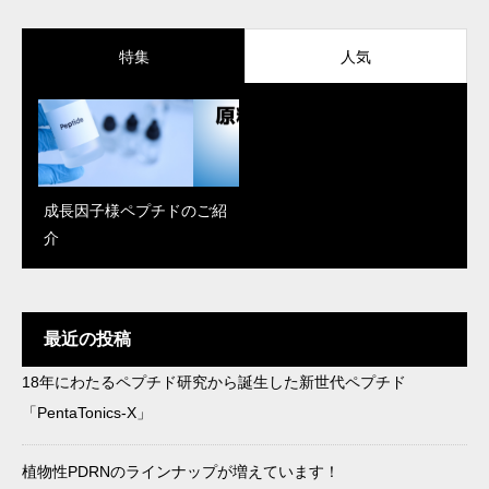
特集
人気
成長因子様ペプチドのご紹
「Reju Moon」がパワーア
PDRN、エクソソーム、幹
介
ップ！新しく解明された肌
細胞エキス…再生医療で話
改善のメカニズム
題の成分、何を選べばい
い？
最近の投稿
18年にわたるペプチド研究から誕生した新世代ペプチド
in-cosmetics Korea 2025で
最近流行りの成分をどう製
「PentaTonics-X」
「AzePore」がK‑Beauty St
品に落とし込む？キー成分
andout Awardを受賞
×トレンドのご提案
植物性PDRNのラインナップが増えています！